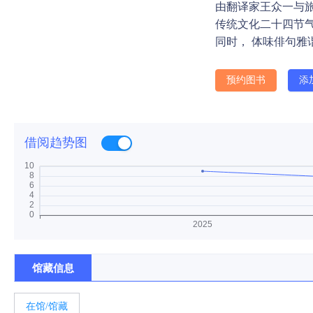
由翻译家王众一与
传统文化二十四节气
同时， 体味俳句雅
预约图书
添
借阅趋势图
馆藏信息
在馆/馆藏