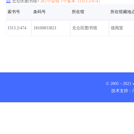

北仑区图书馆>
共1个在馆 1个复本（I313.2/474）
索书号
条码号
所在馆
所在馆藏地
I313.2/474
18100833821
北仑区图书馆
借阅室
© 2005－2021 www
技术支持：