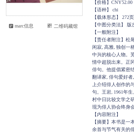
【价格】CNY52.00
【语种】 chi
【载体形态】 272页 
【中图分类法】 版

marc信息
二维码藏馆

【一般附注】
【责任者附注】松尾
闲寂, 高雅, 独创
中兴的核心人物。芜
情中超脱出来。正冈子
俳句。他提倡紧密结
翻译家, 俳句爱好者
上介绍俳人创作的与
句。王岩, 196
村中日比较文学之研
现为俳人协会终身
【内容附注】
【摘要】本书是一
余首与节气有关的俳