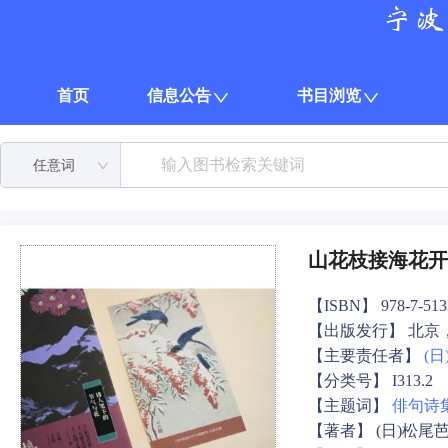
首页
信息公告
书目浏览
任意词
山花枝接海花开
【ISBN】 978-7-5133
【出版发行】 北京
【主要责任者】
(
【分类号】 I313.2
【主题词】
俳句
诗
【著者】 (日)松尾