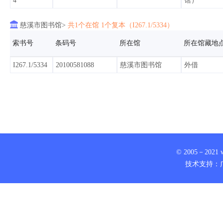
4
馆）

慈溪市图书馆>
共1个在馆 1个复本（I267.1/5334）
索书号
条码号
所在馆
所在馆藏地
I267.1/5334
20100581088
慈溪市图书馆
外借
© 2005－2021 www
技术支持：