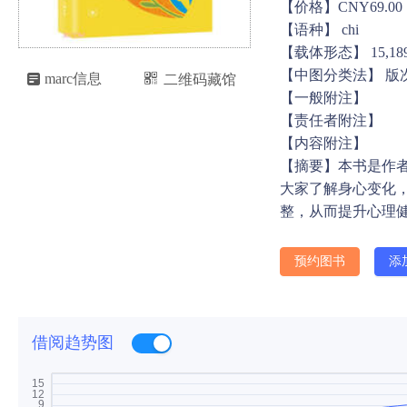
【价格】CNY69.00
【语种】 chi
【载体形态】 15,189
【中图分类法】 版

marc信息
二维码藏馆

【一般附注】
【责任者附注】
【内容附注】
【摘要】本书是作
大家了解身心变化
整，从而提升心理
预约图书
添
借阅趋势图