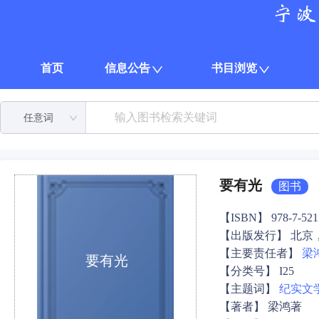
首页
信息公告
书目浏览
任意词
要有光
图书
【ISBN】 978-7-5217
【出版发行】 北京
【主要责任者】
梁
要有光
【分类号】 I25
【主题词】
纪实文
【著者】 梁鸿著