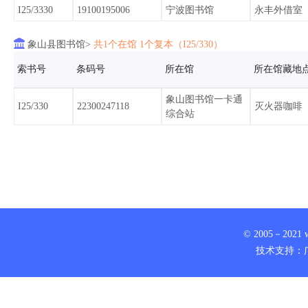
I25/3330
19100195006
宁波图书馆
永丰外借室

象山县图书馆>
共1个在馆 1个复本（I25/330）
索书号
条码号
所在馆
所在馆藏地
象山图书馆一卡通
I25/330
22300247118
灭火器咖啡
综合站
© 2005－2021 www
技术支持：