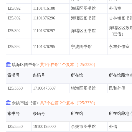
I25/10566
90105518402
宁波图书馆
永丰外借室
I25/892
11101416100
海曙区图书馆
外借室
I25/892
11101376296
海曙区图书馆
古林镇图书
I25/10566
90105518403
宁波图书馆
福庆
海曙区区政
I25/892
11101376297
海曙区图书馆
（已借）
鄞州区乡镇通借通
I25/10566
90105517791
金色水岸社
还
I25/892
11101376295
宁波图书馆
永丰外借室
I25/10566
90105378510
宁波图书馆
福庆

镇海区图书馆>
共1个在馆 1个复本（I25/3330）
I25/10566
90105378511
宁波图书馆
福庆
索书号
条码号
所在馆
所在馆藏地
I25/3330
17100475607
镇海区图书馆
民和外借

余姚市图书馆>
共2个在馆 2个复本（I25/3330）
索书号
条码号
所在馆
所在馆藏地
I25/3330
19100195000
余姚市图书馆
外借