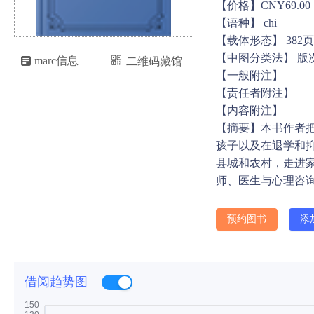
【价格】CNY69.00
【语种】 chi
【载体形态】 382页 
【中图分类法】 版

marc信息
二维码藏馆

【一般附注】
【责任者附注】
【内容附注】
【摘要】本书作者
孩子以及在退学和
县城和农村，走进
师、医生与心理咨
预约图书
添
借阅趋势图