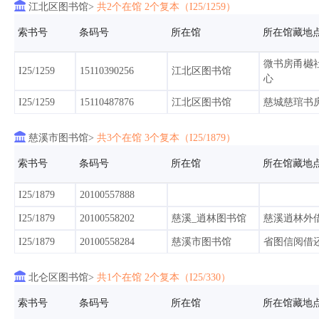

江北区图书馆>
共2个在馆 2个复本（I25/1259）
I25/10566
90105480531
宁波图书馆
福庆
索书号
条码号
所在馆
所在馆藏地
I25/10566
90105466552
宁波图书馆
福庆
微书房甬樾
I25/1259
15110390256
江北区图书馆
心
I25/10566
90105466451
宁波图书馆
福庆
I25/1259
15110487876
江北区图书馆
慈城慈琯书
I25/10566
90105920784
慈溪市图书馆
外借

慈溪市图书馆>
共3个在馆 3个复本（I25/1879）
鄞州区少年儿童图
I25/10566
90105920783
jd_200_nlic
索书号
条码号
所在馆
所在馆藏地
书馆
I25/1879
20100557888
I25/10566
90105490902
宁波图书馆
福庆
I25/1879
20100558202
慈溪_逍林图书馆
慈溪逍林外
海曙区精神
I25/10566
90105461503
海曙区图书馆
I25/1879
20100558284
慈溪市图书馆
省图信阅借
心

I25/10566
北仑区图书馆>
90105461441
共1个在馆 2个复本（I25/330）
宁波图书馆
福庆
索书号
条码号
所在馆
所在馆藏地
I25/10566
90105461442
宁波图书馆
永丰外借室