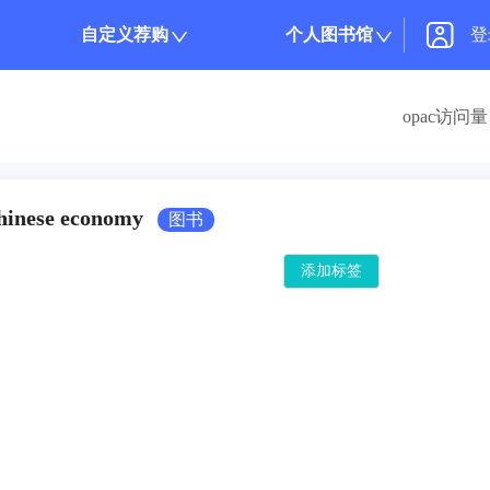
自定义荐购
个人图书馆
登
opac访问量 
nese economy
图书
添加标签