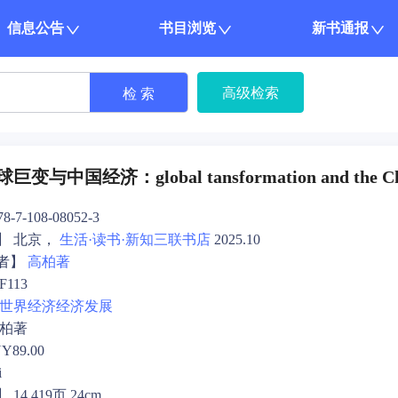
信息公告
书目浏览
新书通报
高级检索
检 索
与中国经济：global tansformation and the Chi
-7-108-08052-3
】 北京，
生活·读书·新知三联书店
2025.10
者】
高柏著
113
世界经济
经济发展
高柏著
89.00
i
4,419页 24cm