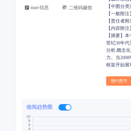
【中图分类

marc信息
二维码藏馆

【一般附注
【责任者附
【内容附注
【摘要】本
世纪30年
分析,概念
力。当20
框架开始展
预约图书
借阅趋势图