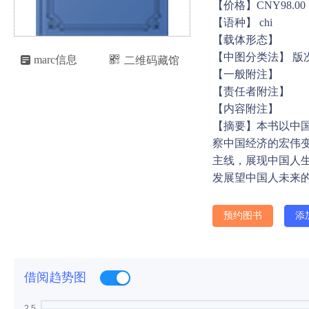
【价格】CNY98.00
【语种】 chi
【载体形态】
【中图分类法】 版

marc信息
二维码藏馆

【一般附注】
【责任者附注】
【内容附注】
【摘要】本书以中
察中国经济的宏伟
主线，展现中国人
发展望中国人未来
预约图书
添
借阅趋势图