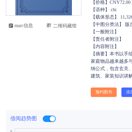
【价格】CNY72.00
【语种】 chi
【载体形态】 11,326
【中图分类法】 版

marc信息
二维码藏馆

【一般附注】
【责任者附注】
【内容附注】
【摘要】本书以手
家庭物品越来越多
纳公式，包含玄关
建筑、家装知识讲
预约图书
添
借阅趋势图