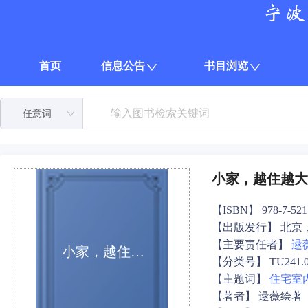
首页
信息公告
书目浏览
任意词
小家，越住越大
【ISBN】 978-7-5217
【出版发行】 北京
【主要责任者】
逯
小家，越住越大
【分类号】 TU241.0
【主题词】
住宅
室
【著者】 逯薇绘著