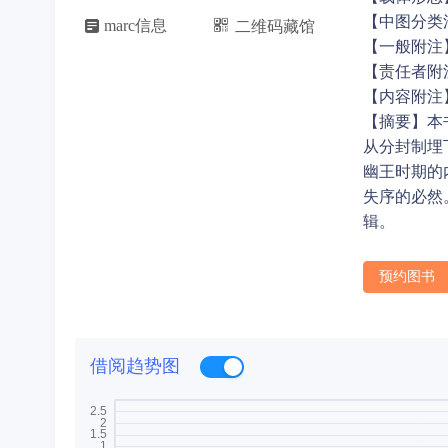
【中图分类

marc信息
二维码藏馆

【一般附注
【责任者附
【内容附注
【摘要】本
从分封制埋
幽王时期的
失序的必然
辑。
预约图书
借阅趋势图