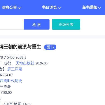
信息公告
书目浏览
新书通报
高级检索
检 索
铜王朝的崩溃与重生
图书
-7-5455-9088-3
】 成都，
天地出版社
2026.05
者】
罗三洋著
224.07
西周时代
历史
罗三洋著
88.00
i
458页 地图 23cm