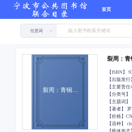
首页
任意词
裂周：青
【ISBN】 978
【出版发行
【主要责任
裂周：青铜王朝的崩溃与重生
【分类号】 K
【主题词】
【著者】 
【价格】CNY
【语种】 ch
【载体形态】 