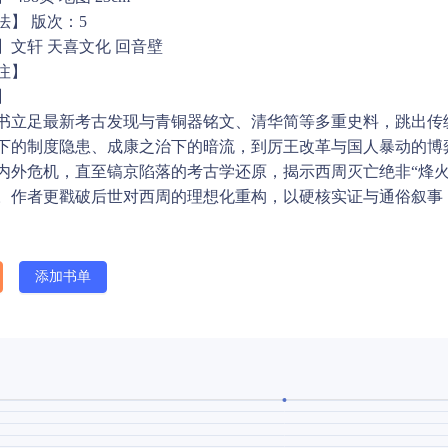
法】 版次：5
】文轩 天喜文化 回音壁
注】
】
书立足最新考古发现与青铜器铭文、清华简等多重史料，跳出传
下的制度隐患、成康之治下的暗流，到厉王改革与国人暴动的博
内外危机，直至镐京陷落的考古学还原，揭示西周灭亡绝非“烽
。作者更戳破后世对西周的理想化重构，以硬核实证与通俗叙事
添加书单